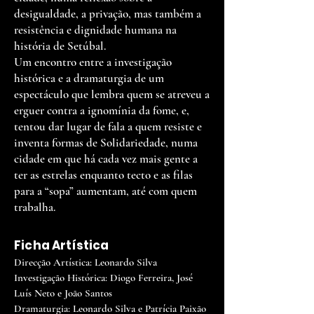
desigualdade, a privação, mas também a
resistência e dignidade humana na
história de Setúbal.
Um encontro entre a investigação
histórica e a dramaturgia de um
espectáculo que lembra quem se atreveu a
erguer contra a ignomínia da fome, e,
tentou dar lugar de fala a quem resiste e
inventa formas de Solidariedade, numa
cidade em que há cada vez mais gente a
ter as estrelas enquanto tecto e as filas
para a “sopa” aumentam, até com quem
trabalha.
Ficha Artística
Direcção Artística: Leonardo Silva
Investigação Histórica: Diogo Ferreira, José
Luís Neto e João Santos
Dramaturgia: Leonardo Silva e Patrícia Paixão