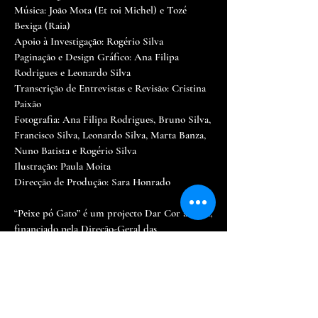
Música: João Mota (Et toi Michel) e Tozé
Bexiga (Raia)
Apoio à Investigação: Rogério Silva
Paginação e Design Gráfico: Ana Filipa
Rodrigues e Leonardo Silva
Transcrição de Entrevistas e Revisão: Cristina
Paixão
Fotografia: Ana Filipa Rodrigues, Bruno Silva,
Francisco Silva, Leonardo Silva, Marta Banza,
Nuno Batista e Rogério Silva
Ilustração: Paula Moita
Direcção de Produção: Sara Honrado
“Peixe pó Gato” é um projecto Dar Cor à Vida,
financiado pela Direção-Geral das
Artes/Governo de Portugal e Município de
Setúbal em parceria com o Teatro Estúdio
Fonte Nova e participação das Vozes da União
e Sociedade Musical Capricho Setubalense.
Com o apoio da União de Freguesias de