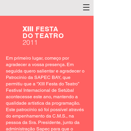
XIII
FESTA
DO TEATRO
2011
Em primeiro lugar, começo por
agradecer a vossa presença. Em
seguida quero salientar e agradecer o
Patrocínio da SAPEC BAY, que
permitiu que a “XIII Festa do Teatro”
Festival Internacional de Setúbal
acontecesse este ano, mantendo a
qualidade artística da programação.
Este patrocínio só foi possível através
do empenhamento da C.M.S., na
pessoa da Sra. Presidente, junto da
administração Sapec para que o