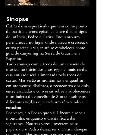
Fotografia: Catarina Lobo
Sinopse
Catita
é um espectáculo que tem como ponto
de partida a troca epistolar entre dois amigos
de infância, Pedro e Catita. Enquanto um
permaneceu no lugar onde nasceu e cresceu, o
outro preferiu viajar até se estabelecer como
guia de canyoning na Serra de Guara, em
Espanha.
Tudo começa com a troca de uma cassete de
música, no início dos anos 1990, e, mais tarde,
essa amizade será alimentada pela troca de
cartas. Mas serão as montanhas a enquadrar,
em momentos distintos, o reencontro dos dois,
entre escaladas e conversas sobre a adolescência
num bairro do concelho de Sintra e sobre as
diferentes vi(d)as que cada um têm vindo a
encadear.
Por vezes, é o Pedro que vai à frente e sobe a
montanha, enquanto o Catita fica a dar
segurança. Noutras vezes, invertem-se os
papéis, ou o Pedro deseja ser o Catita, desejam
trocar de vidas um com o outro, como se