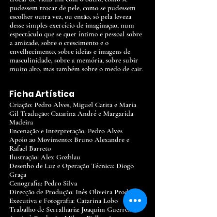
pudessem trocar de pele, como se pudessem
escolher outra vez, ou então, só pela leveza
desse simples exercício de imaginação, num
espectáculo que se quer íntimo e pessoal sobre
a amizade, sobre o crescimento e o
envelhecimento, sobre ideias e imagens de
masculinidade, sobre a memória, sobre subir
muito alto, mas também sobre o medo de cair.
Ficha Artística
Criação: Pedro Alves, Miguel Catita e Maria
Gil Tradução: Catarina André e Margarida
Madeira
Encenação e Interpretação: Pedro Alves
Apoio ao Movimento: Bruno Alexandre e
Rafael Barreto
Ilustração: Alex Gozblau
Desenho de Luz e Operação Técnica: Diogo
Graça
Cenografia: Pedro Silva
Direcção de Produção: Inês Oliveira Produção
Executiva e Fotografia: Catarina Lobo
Trabalho de Serralharia: Joaquim Guerreiro