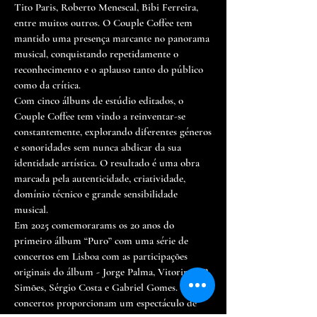
Tito Paris, Roberto Menescal, Bibi Ferreira,
entre muitos outros. O Couple Coffee tem
mantido uma presença marcante no panorama
musical, conquistando repetidamente o
reconhecimento e o aplauso tanto do público
como da crítica.
Com cinco álbuns de estúdio editados, o
Couple Coffee tem vindo a reinventar-se
constantemente, explorando diferentes géneros
e sonoridades sem nunca abdicar da sua
identidade artística. O resultado é uma obra
marcada pela autenticidade, criatividade,
domínio técnico e grande sensibilidade
musical.
Em 2025 comemorarams os 20 anos do
primeiro álbum “Puro” com uma série de
concertos em Lisboa com as participações
originais do álbum - Jorge Palma, Vitorino, JP
Simões, Sérgio Costa e Gabriel Gomes. Os seus
concertos proporcionam um espectáculo de