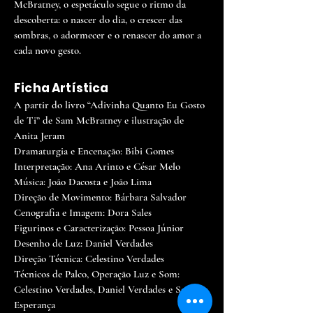
McBratney, o espetáculo segue o ritmo da
descoberta: o nascer do dia, o crescer das
sombras, o adormecer e o renascer do amor a
cada novo gesto.
Ficha Artística
A partir do livro “Adivinha Quanto Eu Gosto
de Ti” de Sam McBratney e ilustração de
Anita Jeram
Dramaturgia e Encenação: Bibi Gomes
Interpretação: Ana Arinto e César Melo
Música: João Dacosta e João Lima
Direção de Movimento: Bárbara Salvador
Cenografia e Imagem: Dora Sales
Figurinos e Caracterização: Pessoa Júnior
Desenho de Luz: Daniel Verdades
Direção Técnica: Celestino Verdades
Técnicos de Palco, Operação Luz e Som:
Celestino Verdades, Daniel Verdades e Sandro
Esperança