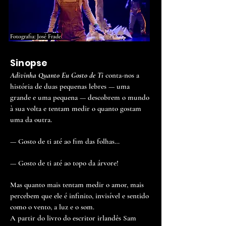
Fotografia: José Frade
Sinopse
Adivinha Quanto Eu Gosto de Ti
conta-nos a
história de duas pequenas lebres — uma
grande e uma pequena — descobrem o mundo
à sua volta e tentam medir o quanto gostam
uma da outra.
— Gosto de ti até ao fim das folhas…
— Gosto de ti até ao topo da árvore!
Mas quanto mais tentam medir o amor, mais
percebem que ele é infinito, invisível e sentido
como o vento, a luz e o som.
A partir do livro do escritor irlandês Sam