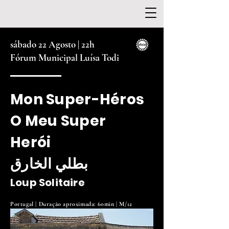
sábado 22 Agosto | 22
h
Fórum Municipal Luísa Todi
Mon Super-Héros
O Meu Super
Herói
بطلي الخارق
Loup Solitaire
Portugal | Duração aproximada: 60min | M/12