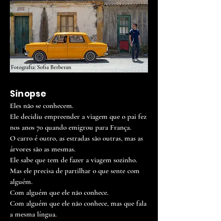
Fotografia: Sofia Berberan
Sinopse
Eles não se conhecem.
Ele decidiu empreender a viagem que o pai fez
nos anos 70 quando emigrou para França.
O carro é outro, as estradas são outras, mas as
árvores são as mesmas.
Ele sabe que tem de fazer a viagem sozinho.
Mas ele precisa de partilhar o que sente com
alguém.
Com alguém que ele não conhece.
Com alguém que ele não conhece, mas que fala
a mesma língua.