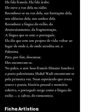
Ele fala francês. Ela fala árabe.
Ele ouve a voz dela na rádio.
Reconhece-se na voz dela, nas hesitações dela,
nos silêncios dela, nos sonhos dela.
Reconhece a língua do exílio, do
desenraizamento, da fragmentação.
A língua que os une: o português.
Ela diz que tem um projeto de vida: voltar ao
lugar de onde é, de onde acredita ser, a
Palestina.
Para, por fim, descansar.
Eles encontram-se.
No palco, o ator luso-francês Elmano Sancho e
a poeta palestiniana Shahd Wadi encontram-se
pela primeira vez. Num espetáculo que cruza
teatro e poesia, história pessoal e memória
coletiva, o português surge como a língua do
exílio — e, talvez, do reencontro.
Ficha Artística