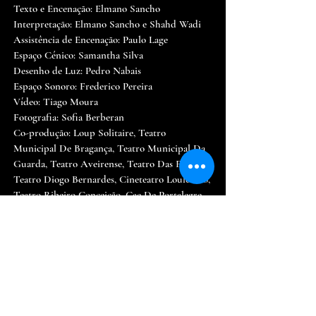
Texto e Encenação: Elmano Sancho
Interpretação: Elmano Sancho e Shahd Wadi
Assistência de Encenação: Paulo Lage
Espaço Cénico: Samantha Silva
Desenho de Luz: Pedro Nabais
Espaço Sonoro: Frederico Pereira
Vídeo: Tiago Moura
Fotografia: Sofia Berberan
Co-produção: Loup Solitaire, Teatro
Municipal De Bragança, Teatro Municipal Da
Guarda, Teatro Aveirense, Teatro Das Figuras,
Teatro Diogo Bernardes, Cineteatro Louletano,
Teatro Ribeiro Conceição, Cae De Portalegre
Apoios: Câmara Municipal De Lisboa
Parcerias e Acolhimentos: Abraço, Acapo,
Acegis, Aguinenso, Aild - Literanto, Alliance
Française, Casa De Portugal Em França -
Residência André De Gouveia, Teatro
Municipal Baltazar Dias, O Teatrão, Centro De
Artes De Lisboa, Vila Galé Ópera, Hotel